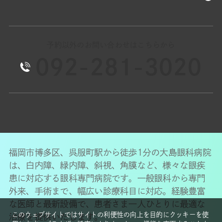
予約以外のお問い合わせはこちらから
092-281-3020
福岡市博多区、呉服町駅から徒歩1分の大島眼科病院
は、白内障、緑内障、斜視、角膜など、様々な眼疾
患に対応する眼科専門病院です。一般眼科から専門
外来、手術まで、幅広い診療科目に対応。経験豊富
な医師と最新設備で、患者さま一人ひとりに最適な
このウェブサイトではサイトの利便性の向上を目的にクッキーを使
治療を提供いたします。