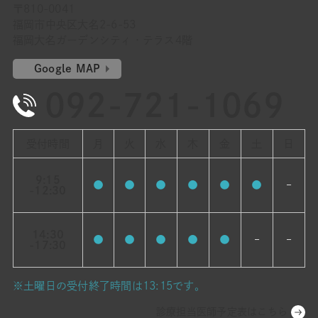
〒810-0041
福岡市中央区大名2-6-53
福岡大名ガーデンシティ・テラス4階
Google MAP
092-721-1069
受付時間
月
火
水
木
金
土
日
9:15
●
●
●
●
●
●
–
-12:30
14:30
●
●
●
●
●
–
–
-17:30
※土曜日の受付終了時間は13:15です。
診療担当医師予定表はこちら