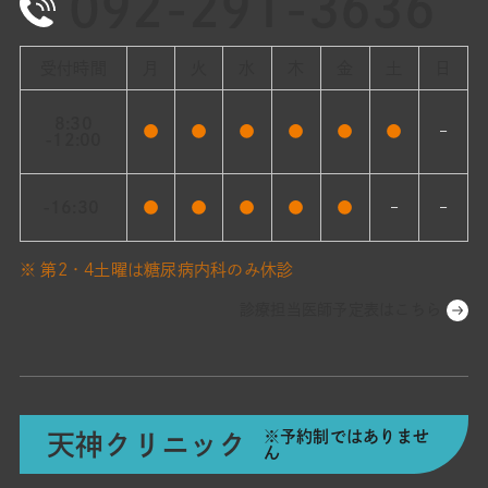
092-291-3636
受付時間
月
火
水
木
金
土
日
8:30
●
●
●
●
●
●
–
-12:00
-16:30
●
●
●
●
●
–
–
※ 第2・4土曜は糖尿病内科のみ休診
診療担当医師予定表はこちら
※予約制ではありませ
天神クリニック
ん