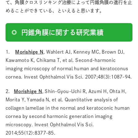
て、角膜クロスリンキング治療によって円錐角膜の進行を止
めることができている、といえると思います。
円錐角膜に関する研究業績
1.
Morishige N
, Wahlert AJ, Kenney MC, Brown DJ,
Kawamoto K, Chikama T, et al. Second-harmonic
imaging microscopy of normal human and keratoconus
cornea. Invest Ophthalmol Vis Sci. 2007;48(3):1087-94.
2.
Morishige N
, Shin-Gyou-Uchi R, Azumi H, Ohta H,
Morita Y, Yamada N, et al. Quantitative analysis of
collagen lamellae in the normal and keratoconic human
cornea by second harmonic generation imaging
microscopy. Invest Ophthalmol Vis Sci.
2014;55(12):8377-85.