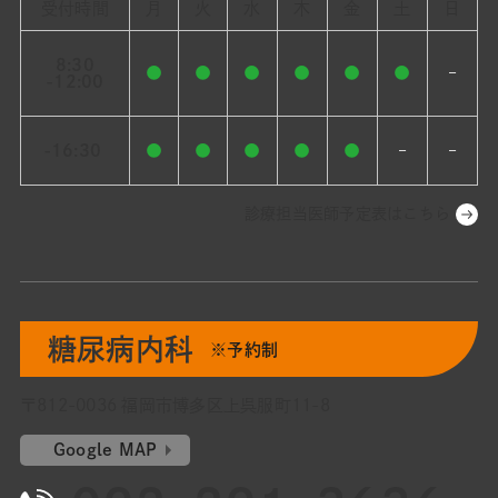
受付時間
月
火
水
木
金
土
日
8:30
●
●
●
●
●
●
–
-12:00
-16:30
●
●
●
●
●
–
–
診療担当医師予定表はこちら
糖尿病内科
※予約制
〒812-0036 福岡市博多区上呉服町11-8
Google MAP