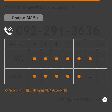
〒812-0036 福岡市博多区上呉服町11-8
Google MAP
092-291-3636
受付時間
月
火
水
木
金
土
日
8:30
●
●
●
●
●
●
–
-12:00
-16:30
●
●
●
●
●
–
–
※ 第2・4土曜は糖尿病内科のみ休診
診療担当医師予定表はこちら