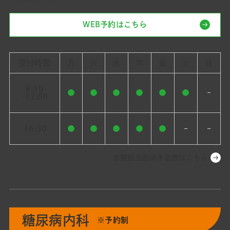
WEB予約はこちら
受付時間
月
火
水
木
金
土
日
8:30
●
●
●
●
●
●
–
-12:00
-16:30
●
●
●
●
●
–
–
診療担当医師予定表はこちら
糖尿病内科
※予約制