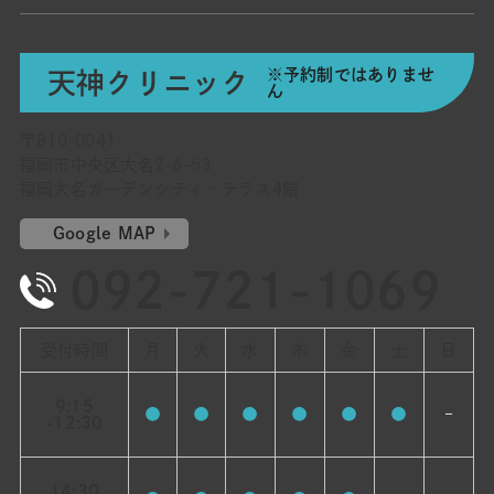
※予約制ではありませ
天神クリニック
ん
〒810-0041
福岡市中央区大名2-6-53
福岡大名ガーデンシティ・テラス4階
Google MAP
092-721-1069
受付時間
月
火
水
木
金
土
日
9:15
●
●
●
●
●
●
–
-12:30
14:30