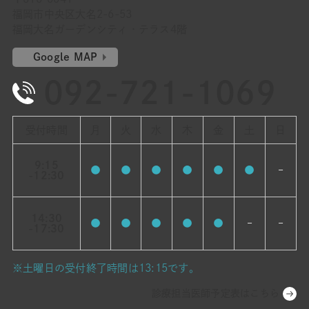
福岡市中央区大名2-6-53
福岡大名ガーデンシティ・テラス4階
Google MAP
092-721-1069
受付時間
月
火
水
木
金
土
日
9:15
●
●
●
●
●
●
–
-12:30
14:30
●
●
●
●
●
–
–
-17:30
※土曜日の受付終了時間は13:15です。
診療担当医師予定表はこちら