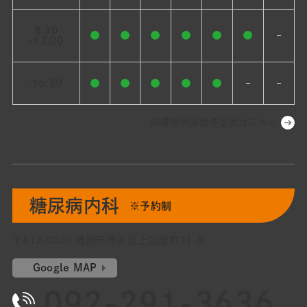
8:30
●
●
●
●
●
●
–
-12:00
-16:30
●
●
●
●
●
–
–
診療担当医師予定表はこちら
糖尿病内科
※予約制
〒812-0036 福岡市博多区上呉服町11-8
Google MAP
092-291-3636