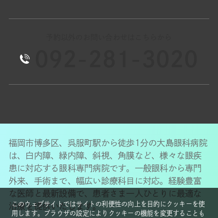
予約以外のお問い合わせはこちらから
092-281-3020
福岡市博多区、呉服町駅から徒歩1分の大島眼科病院
は、白内障、緑内障、斜視、角膜など、様々な眼疾
患に対応する眼科専門病院です。一般眼科から専門
外来、手術まで、幅広い診療科目に対応。経験豊富
な医師と最新設備で、患者さま一人ひとりに最適な
このウェブサイトではサイトの利便性の向上を目的にクッキーを使
治療を提供いたします。
用します。ブラウザの設定によりクッキーの機能を変更することも