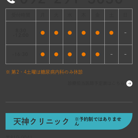
受付時間
月
火
水
木
金
土
日
8:30
●
●
●
●
●
●
–
-12:00
-16:30
●
●
●
●
●
–
–
※ 第2・4土曜は糖尿病内科のみ休診
診療担当医師予定表はこちら
※予約制ではありませ
天神クリニック
ん
〒810-0041