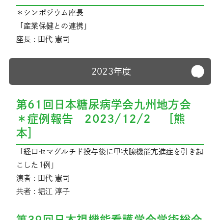
＊シンポジウム座長
「産業保健との連携」
座長 : 田代 憲司
2023年度
第61回日本糖尿病学会九州地方会
＊症例報告 2023/12/2 ［熊
本］
「経口セマグルチド投与後に甲状腺機能亢進症を引き起
こした1例」
演者 : 田代 憲司
共者 : 堀江 淳子
第39回日本視機能看護学会学術総会