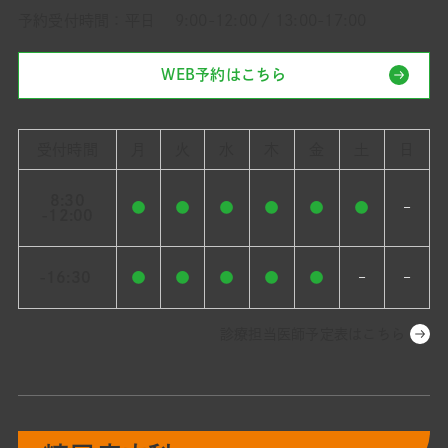
予約受付時間：平日 9:00-12:00 / 13:00-17:00
WEB予約はこちら
受付時間
月
火
水
木
金
土
日
8:30
●
●
●
●
●
●
–
-12:00
-16:30
●
●
●
●
●
–
–
診療担当医師予定表はこちら