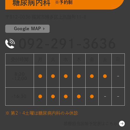
糖尿病内科
※予約制
〒812-0036 福岡市博多区上呉服町11-8
Google MAP
092-291-3636
受付時間
月
火
水
木
金
土
日
8:30
●
●
●
●
●
●
–
-12:00
-16:30
●
●
●
●
●
–
–
※ 第2・4土曜は糖尿病内科のみ休診
診療担当医師予定表はこちら