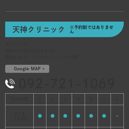
※予約制ではありませ
天神クリニック
ん
〒810-0041
福岡市中央区大名2-6-53
福岡大名ガーデンシティ・テラス4階
Google MAP
092-721-1069
受付時間
月
火
水
木
金
土
日
9:15
●
●
●
●
●
●
–
-12:30